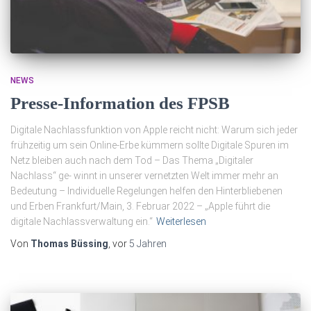
NEWS
Presse-Information des FPSB
Digitale Nachlassfunktion von Apple reicht nicht: Warum sich jeder
frühzeitig um sein Online-Erbe kümmern sollte Digitale Spuren im
Netz bleiben auch nach dem Tod – Das Thema „Digitaler
Nachlass“ ge- winnt in unserer vernetzten Welt immer mehr an
Bedeutung – Individuelle Regelungen helfen den Hinterbliebenen
und Erben Frankfurt/Main, 3. Februar 2022 – „Apple führt die
digitale Nachlassverwaltung ein.“
Weiterlesen
Von
Thomas Büssing
, vor
5 Jahren