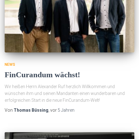
NEWS
FinCurandum wächst!
Wir heißen Herrn Alexander Ruf herzlich Willkommen und
wünschen ihm und seinen Mandanten einen wunderbaren und
erfolgreichen Start in die neue FinCurandum-Welt!
Von
Thomas Büssing
, vor
5 Jahren