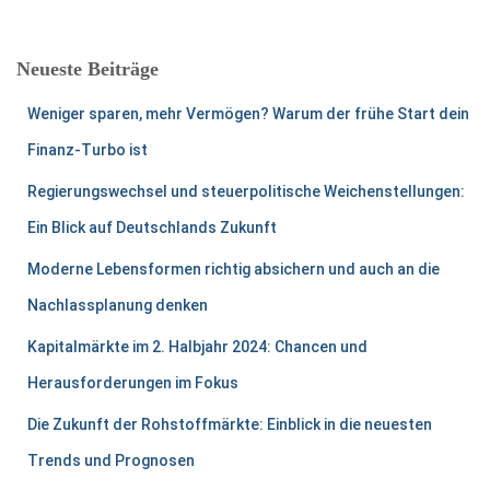
c
h
e
Neueste Beiträge
n
n
Weniger sparen, mehr Vermögen? Warum der frühe Start dein
a
c
Finanz-Turbo ist
h
Regierungswechsel und steuerpolitische Weichenstellungen:
:
Ein Blick auf Deutschlands Zukunft
Moderne Lebensformen richtig absichern und auch an die
Nachlassplanung denken
Kapitalmärkte im 2. Halbjahr 2024: Chancen und
Herausforderungen im Fokus
Die Zukunft der Rohstoffmärkte: Einblick in die neuesten
Trends und Prognosen