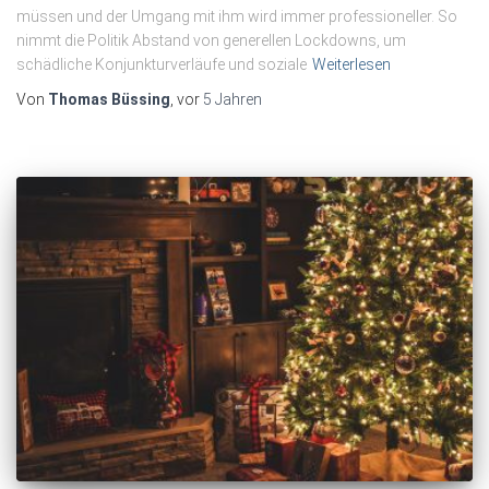
müssen und der Umgang mit ihm wird immer professioneller. So
nimmt die Politik Abstand von generellen Lockdowns, um
schädliche Konjunkturverläufe und soziale
Weiterlesen
Von
Thomas Büssing
, vor
5 Jahren