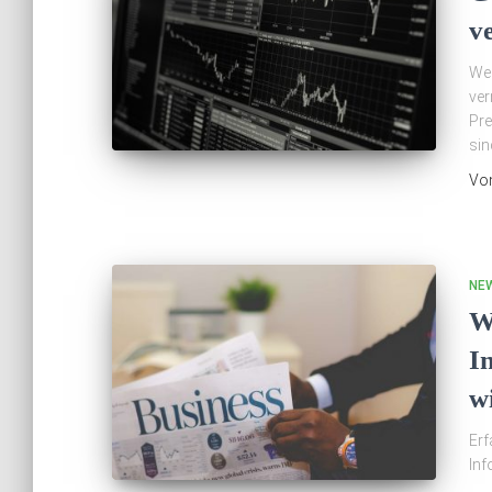
v
Wes
ver
Pre
sin
Vo
NE
W
I
w
Erf
Inf