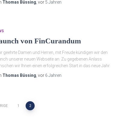
n
Thomas Büssing
, vor
5 Jahren
WS
aunch von FinCurandum
r geehrte Damen und Herren, mit Freude kündigen wir den
nch unserer neuen Webseite an. Zu gegebenen Anlass
schen wir Ihnen einen erfolgreichen Start in das neue Jahr.
n
Thomas Büssing
, vor
6 Jahren
g
RIGE
1
2