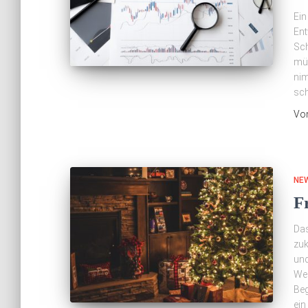
Ein
Ent
Sch
müs
nim
sch
Vo
NE
F
Da
zuk
und
We
Beg
ein