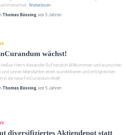
sammenarbeit,
Weiterlesen
n
Thomas Büssing
, vor
5 Jahren
WS
inCurandum wächst!
 heißen Herrn Alexander Ruf herzlich Willkommen und wünschen
 und seinen Mandanten einen wunderbaren und erfolgreichen
rt in die neue FinCurandum-Welt!
n
Thomas Büssing
, vor
5 Jahren
WS
t diversifiziertes Aktiendepot statt