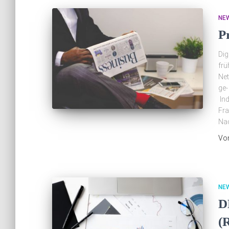
NE
P
Dig
frü
Net
ge-
Ind
Fra
Nac
Vo
NE
D
(