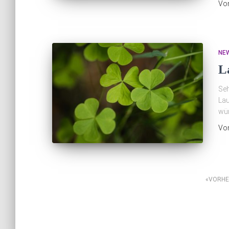
Vo
NE
L
Seh
Lau
wün
Vo
Seitennummerierun
VORHE
der