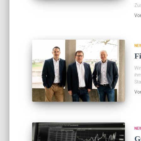
Zu
Vo
NE
F
Wir
ihm
Sta
Vo
NE
Gu