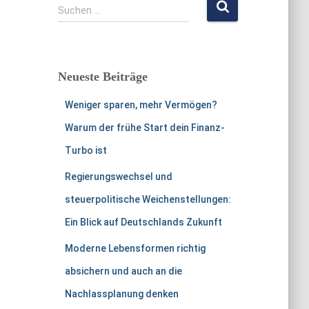
S
Suchen …
u
c
h
e
Neueste Beiträge
n
n
Weniger sparen, mehr Vermögen?
a
c
Warum der frühe Start dein Finanz-
h
Turbo ist
:
Regierungswechsel und
steuerpolitische Weichenstellungen:
Ein Blick auf Deutschlands Zukunft
Moderne Lebensformen richtig
absichern und auch an die
Nachlassplanung denken