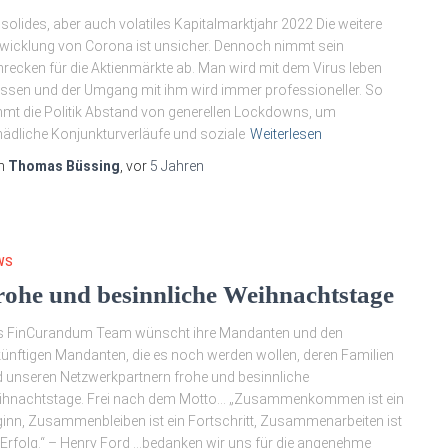
 solides, aber auch volatiles Kapitalmarktjahr 2022 Die weitere
wicklung von Corona ist unsicher. Dennoch nimmt sein
recken für die Aktienmärkte ab. Man wird mit dem Virus leben
sen und der Umgang mit ihm wird immer professioneller. So
mt die Politik Abstand von generellen Lockdowns, um
ädliche Konjunkturverläufe und soziale
Weiterlesen
n
Thomas Büssing
, vor
5 Jahren
WS
rohe und besinnliche Weihnachtstage
s FinCurandum Team wünscht ihre Mandanten und den
ünftigen Mandanten, die es noch werden wollen, deren Familien
 unseren Netzwerkpartnern frohe und besinnliche
ihnachtstage. Frei nach dem Motto… „Zusammenkommen ist ein
inn, Zusammenbleiben ist ein Fortschritt, Zusammenarbeiten ist
 Erfolg.“ – Henry Ford …bedanken wir uns für die angenehme