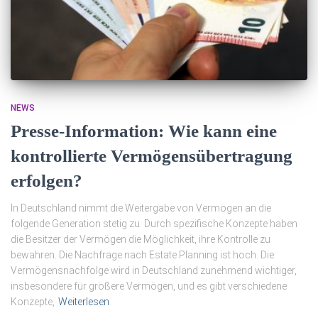
NEWS
Presse-Information: Wie kann eine
kontrollierte Vermögensübertragung
erfolgen?
In Deutschland nimmt die Weitergabe von Vermögen an die
folgende Generation stetig zu. Durch spezifische Konzepte haben
die Besitzer der Vermögen die Möglichkeit, ihre Kontrolle zu
bewahren. Die Nachfrage nach Estate Planning ist hoch. Die
Vermögensnachfolge wird in Deutschland zunehmend wichtiger,
insbesondere für größere Vermögen, und es gibt verschiedene
Konzepte,
Weiterlesen