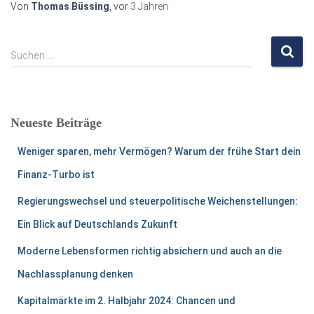
Von
Thomas Büssing
, vor
3 Jahren
S
Suchen …
u
c
h
e
Neueste Beiträge
n
n
Weniger sparen, mehr Vermögen? Warum der frühe Start dein
a
c
Finanz-Turbo ist
h
Regierungswechsel und steuerpolitische Weichenstellungen:
:
Ein Blick auf Deutschlands Zukunft
Moderne Lebensformen richtig absichern und auch an die
Nachlassplanung denken
Kapitalmärkte im 2. Halbjahr 2024: Chancen und