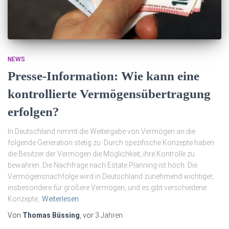
NEWS
Presse-Information: Wie kann eine
kontrollierte Vermögensübertragung
erfolgen?
In Deutschland nimmt die Weitergabe von Vermögen an die
folgende Generation stetig zu. Durch spezifische Konzepte haben
die Besitzer der Vermögen die Möglichkeit, ihre Kontrolle zu
bewahren. Die Nachfrage nach Estate Planning ist hoch. Die
Vermögensnachfolge wird in Deutschland zunehmend wichtiger,
insbesondere für größere Vermögen, und es gibt verschiedene
Konzepte,
Weiterlesen
Von
Thomas Büssing
, vor
3 Jahren