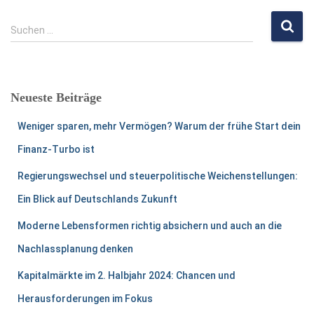
S
Suchen …
u
c
h
e
Neueste Beiträge
n
n
Weniger sparen, mehr Vermögen? Warum der frühe Start dein
a
c
Finanz-Turbo ist
h
Regierungswechsel und steuerpolitische Weichenstellungen:
:
Ein Blick auf Deutschlands Zukunft
Moderne Lebensformen richtig absichern und auch an die
Nachlassplanung denken
Kapitalmärkte im 2. Halbjahr 2024: Chancen und
Herausforderungen im Fokus