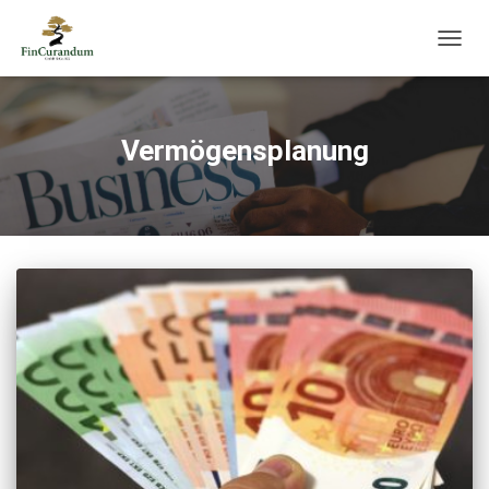
NAVIG
UMSC
Vermögensplanung