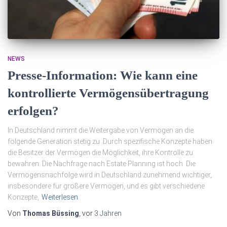
NEWS
Presse-Information: Wie kann eine
kontrollierte Vermögensübertragung
erfolgen?
In Deutschland nimmt die Weitergabe von Vermögen an die
folgende Generation stetig zu. Durch spezifische Konzepte haben
die Besitzer der Vermögen die Möglichkeit, ihre Kontrolle zu
bewahren. Die Nachfrage nach Estate Planning ist hoch. Die
Vermögensnachfolge wird in Deutschland zunehmend wichtiger,
insbesondere für größere Vermögen, und es gibt verschiedene
Konzepte,
Weiterlesen
Von
Thomas Büssing
, vor
3 Jahren