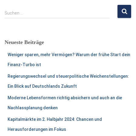
S
Suchen …
u
c
h
e
Neueste Beiträge
n
n
Weniger sparen, mehr Vermögen? Warum der frühe Start dein
a
c
Finanz-Turbo ist
h
Regierungswechsel und steuerpolitische Weichenstellungen:
:
Ein Blick auf Deutschlands Zukunft
Moderne Lebensformen richtig absichern und auch an die
Nachlassplanung denken
Kapitalmärkte im 2. Halbjahr 2024: Chancen und
Herausforderungen im Fokus