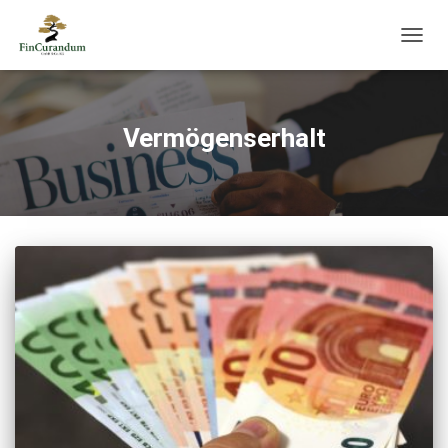
NAVIG
UMSC
Vermögenserhalt